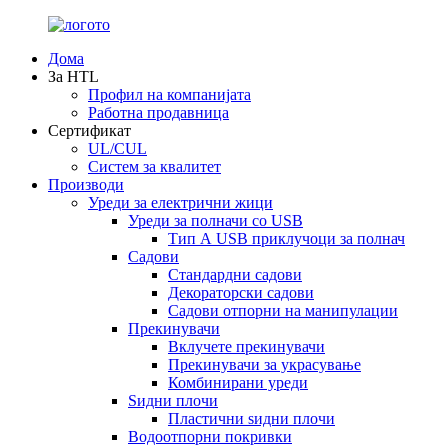
Дома
За HTL
Профил на компанијата
Работна продавница
Сертификат
UL/CUL
Систем за квалитет
Производи
Уреди за електрични жици
Уреди за полначи со USB
Тип А USB приклучоци за полнач
Садови
Стандардни садови
Декораторски садови
Садови отпорни на манипулации
Прекинувачи
Вклучете прекинувачи
Прекинувачи за украсување
Комбинирани уреди
Ѕидни плочи
Пластични ѕидни плочи
Водоотпорни покривки