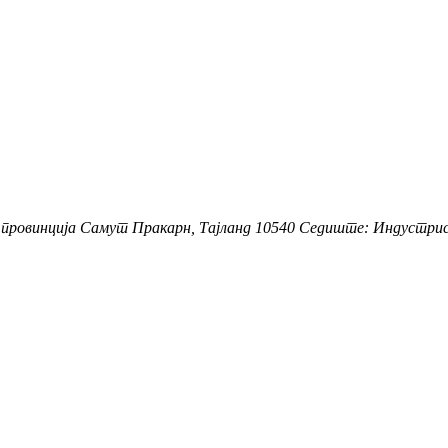
е, провинција Самут Пракарн, Тајланд 10540 Седиште: Индустриск