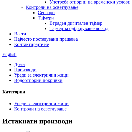
Употреба отпорни на временски услови
Контроли на осветлување
Сензори
Тајмери
Вграден дигитален тајмер
Тајмер за одбројување во ѕид
Вести
Најчесто поставувани прашања
Контактирајте не
English
Дома
Производи
Уреди за електрични жици
Водоотпорни покривки
Категории
Уреди за електрични жици
Контроли на осветлување
Истакнати производи