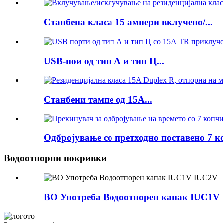
Станбена класа 15 ампери вклучено/...
USB-пои од тип А и тип Ц...
Станбени тампе од 15А...
Одбројување со претходно поставено 7 к
Водоотпорни покривки
ВО Употреба Водоотпорен капак IUC1V