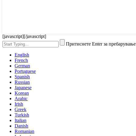
[javascript]
[/javascript]
Притиснете Enter за пребарување
English
French
German
Portuguese
Spanish
Russian
Japanese
Korean
Arabic
Irish
Greek
Turkish
Italian
Danish
Romanian