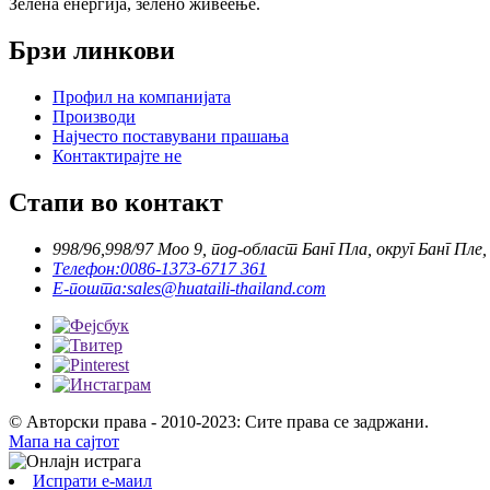
Зелена енергија, зелено живеење.
Брзи линкови
Профил на компанијата
Производи
Најчесто поставувани прашања
Контактирајте не
Стапи во контакт
998/96,998/97 Moo 9, под-област Банг Пла, округ Банг Пл
Телефон:
0086-1373-6717 361
Е-пошта:
sales@huataili-thailand.com
© Авторски права - 2010-2023: Сите права се задржани.
Мапа на сајтот
Испрати е-маил