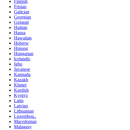
Finnish
Frisian
Galician
Georgian
Gujarati
Haitian
Hausa
Hawaiian
Hebrew
Hmong
Hungarian
Icelandic
Igbo
Javanese
Kannada
Kazakh
Khmer
Kurdish
Kyrgyz
Latin
Latvian
Lithuanian
Luxembou..
Macedonian
Malagasy