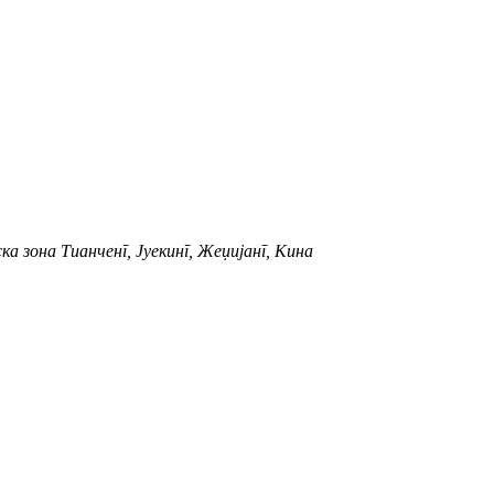
а зона Тианченг, Јуекинг, Жеџијанг, Кина