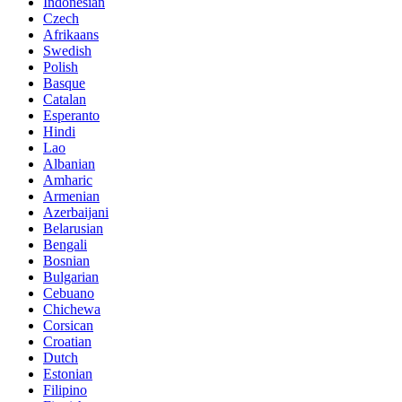
Indonesian
Czech
Afrikaans
Swedish
Polish
Basque
Catalan
Esperanto
Hindi
Lao
Albanian
Amharic
Armenian
Azerbaijani
Belarusian
Bengali
Bosnian
Bulgarian
Cebuano
Chichewa
Corsican
Croatian
Dutch
Estonian
Filipino