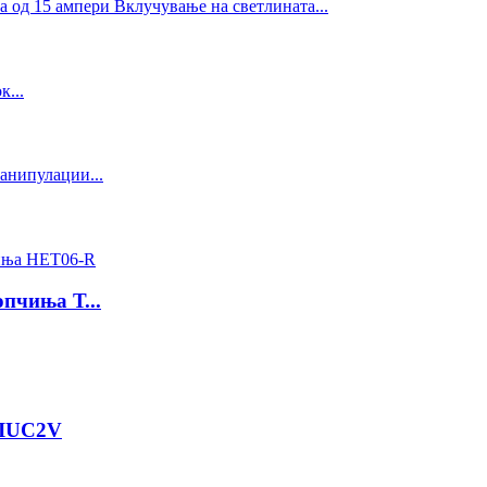
опчиња Т...
 IUC2V