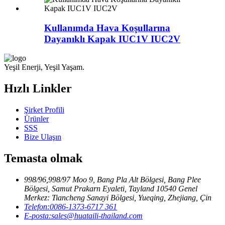
Kullanımda Hava Koşullarına
Dayanıklı Kapak IUC1V IUC2V
Yeşil Enerji, Yeşil Yaşam.
Hızlı Linkler
Şirket Profili
Ürünler
SSS
Bize Ulaşın
Temasta olmak
998/96,998/97 Moo 9, Bang Pla Alt Bölgesi, Bang Plee
Bölgesi, Samut Prakarn Eyaleti, Tayland 10540 Genel
Merkez: Tiancheng Sanayi Bölgesi, Yueqing, Zhejiang, Çin
Telefon:
0086-1373-6717 361
E-posta:
sales@huataili-thailand.com