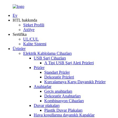
Ev
HTL hakkında
Şirket Profili
Atölye
Sertifika
UL/CUL
Kalite Sistemi
Ürünler
Elektrik Kablolama Cihazları
USB Şarj Cihazları
A Tipi USB Şarj Aleti Prizleri
Prizler
Standart Prizler
Dekoratör Prizleri
Kurcalamaya Karşı Dayanıklı Prizler
Anahtarlar
Geçiş anahtarları
Dekoratör Anahtarları
Kombinasyon Cihazları
Duvar plakaları
Plastik Duvar Plakaları
Hava koşullarına dayanıklı Kapaklar