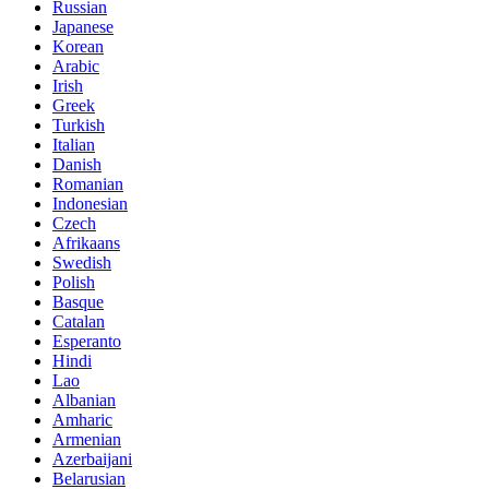
Russian
Japanese
Korean
Arabic
Irish
Greek
Turkish
Italian
Danish
Romanian
Indonesian
Czech
Afrikaans
Swedish
Polish
Basque
Catalan
Esperanto
Hindi
Lao
Albanian
Amharic
Armenian
Azerbaijani
Belarusian