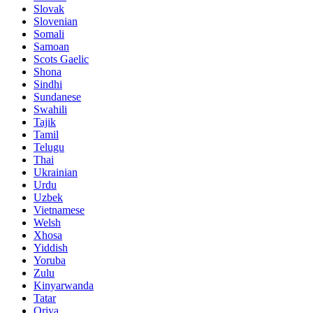
Slovak
Slovenian
Somali
Samoan
Scots Gaelic
Shona
Sindhi
Sundanese
Swahili
Tajik
Tamil
Telugu
Thai
Ukrainian
Urdu
Uzbek
Vietnamese
Welsh
Xhosa
Yiddish
Yoruba
Zulu
Kinyarwanda
Tatar
Oriya