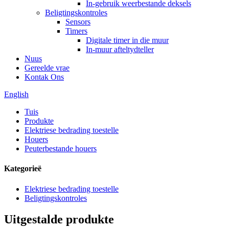
In-gebruik weerbestande deksels
Beligtingskontroles
Sensors
Timers
Digitale timer in die muur
In-muur afteltydteller
Nuus
Gereelde vrae
Kontak Ons
English
Tuis
Produkte
Elektriese bedrading toestelle
Houers
Peuterbestande houers
Kategorieë
Elektriese bedrading toestelle
Beligtingskontroles
Uitgestalde produkte