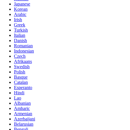
Japanese
Korean
Arabic
Irish
Greek
Turkish
Italian
Danish
Romanian
Indonesian
Czech
Afrikaans
Swedish
Polish
Basque
Catalan
Esperanto
Hindi
Lao
Albanian
Amharic
Armenian
Azerbaijani
Belarusian
Bengali