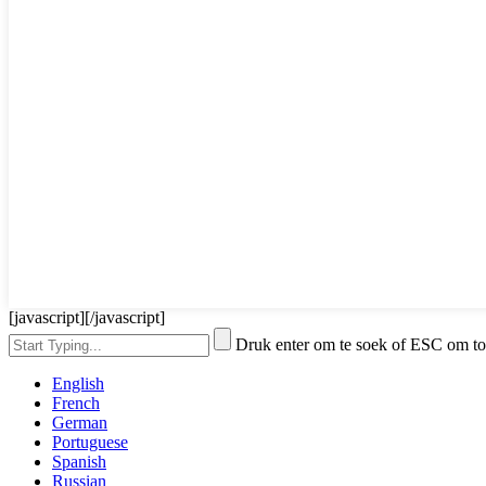
[javascript]
[/javascript]
Druk enter om te soek of ESC om to
English
French
German
Portuguese
Spanish
Russian