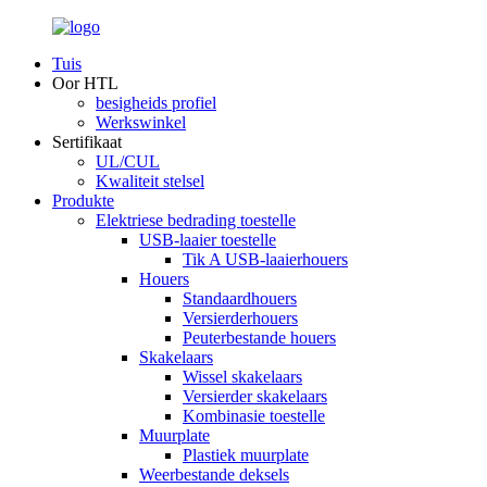
Tuis
Oor HTL
besigheids profiel
Werkswinkel
Sertifikaat
UL/CUL
Kwaliteit stelsel
Produkte
Elektriese bedrading toestelle
USB-laaier toestelle
Tik A USB-laaierhouers
Houers
Standaardhouers
Versierderhouers
Peuterbestande houers
Skakelaars
Wissel skakelaars
Versierder skakelaars
Kombinasie toestelle
Muurplate
Plastiek muurplate
Weerbestande deksels