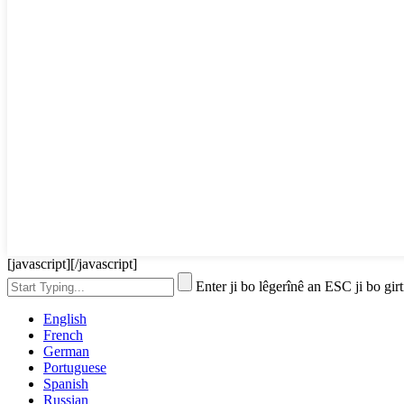
[javascript]
[/javascript]
Enter ji bo lêgerînê an ESC ji bo girt
English
French
German
Portuguese
Spanish
Russian