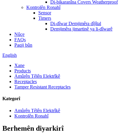
Di-bikaranîna Covers Weatherproof
Kontrolên Ronahî
Sensor
Timers
Di-dîwar Demjimêra dîjîtal
Demjimêra jimartinê ya li-dîwarê
Nûçe
FAQs
Paqij bûn
English
Xane
Products
Amûrên Têlên Elektrîkê
Receptacles
Tamper Resistant Receptacles
Kategorî
Amûrên Têlên Elektrîkê
Kontrolên Ronahî
Berhemên diyarkirî