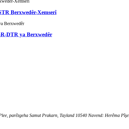
-STR Berxwedêr-Xemserî
15R-DTR ya Berxwedêr
lee, parêzgeha Samut Prakarn, Tayland 10540 Navend: Herêma Pîşesa