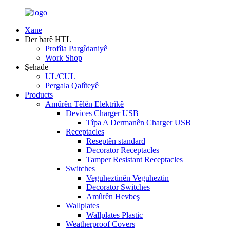
Xane
Der barê HTL
Profîla Pargîdaniyê
Work Shop
Şehade
UL/CUL
Pergala Qalîteyê
Products
Amûrên Têlên Elektrîkê
Devices Charger USB
Tîpa A Dermanên Charger USB
Receptacles
Reseptên standard
Decorator Receptacles
Tamper Resistant Receptacles
Switches
Veguheztinên Veguheztin
Decorator Switches
Amûrên Hevbeş
Wallplates
Wallplates Plastic
Weatherproof Covers