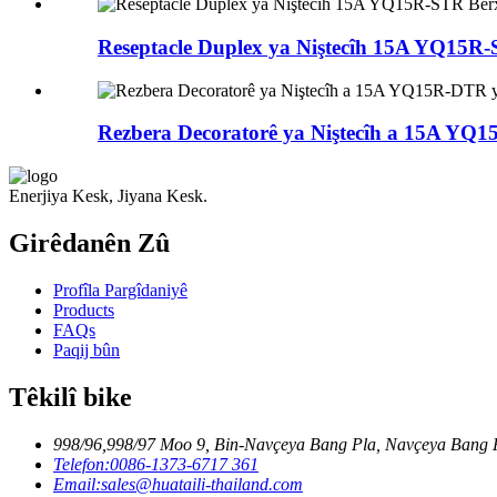
Reseptacle Duplex ya Niştecîh 15A YQ15R
Rezbera Decoratorê ya Niştecîh a 15A YQ
Enerjiya Kesk, Jiyana Kesk.
Girêdanên Zû
Profîla Pargîdaniyê
Products
FAQs
Paqij bûn
Têkilî bike
998/96,998/97 Moo 9, Bin-Navçeya Bang Pla, Navçeya Bang P
Telefon:
0086-1373-6717 361
Email:
sales@huataili-thailand.com