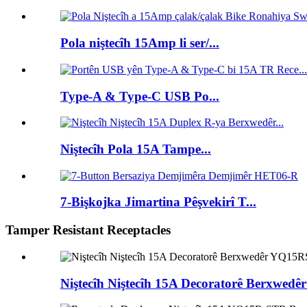
Pola niştecîh 15Amp li ser/...
Type-A & Type-C USB Po...
Niştecîh Pola 15A Tampe...
7-Bişkojka Jimartina Pêşvekirî T...
Tamper Resistant Receptacles
Niştecîh Niştecîh 15A Decoratorê Berxwe