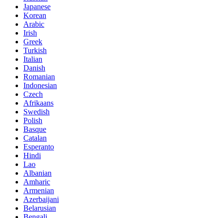
Japanese
Korean
Arabic
Irish
Greek
Turkish
Italian
Danish
Romanian
Indonesian
Czech
Afrikaans
Swedish
Polish
Basque
Catalan
Esperanto
Hindi
Lao
Albanian
Amharic
Armenian
Azerbaijani
Belarusian
Bengali