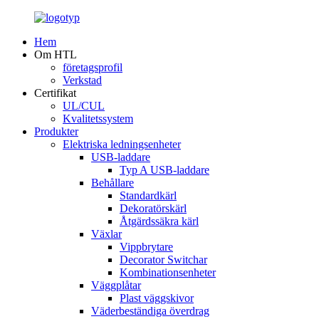
Hem
Om HTL
företagsprofil
Verkstad
Certifikat
UL/CUL
Kvalitetssystem
Produkter
Elektriska ledningsenheter
USB-laddare
Typ A USB-laddare
Behållare
Standardkärl
Dekoratörskärl
Åtgärdssäkra kärl
Växlar
Vippbrytare
Decorator Switchar
Kombinationsenheter
Väggplåtar
Plast väggskivor
Väderbeständiga överdrag