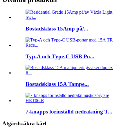
Bostadsklass 15Amp på/...
Typ-A och Type-C USB Po...
Bostadsklass 15A Tampe...
7-knapps förinställd nedräkning T...
Åtgärdssäkra kärl