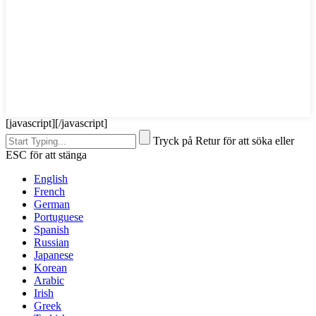
[javascript]
[/javascript]
Tryck på Retur för att söka eller
ESC för att stänga
English
French
German
Portuguese
Spanish
Russian
Japanese
Korean
Arabic
Irish
Greek