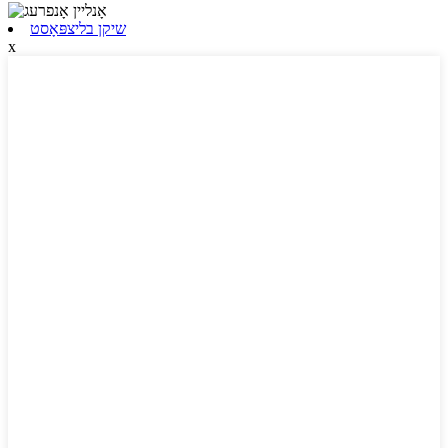
שיקן בליצפּאָסט
x