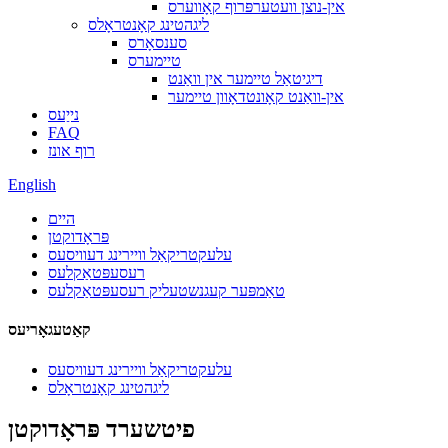
אין-נוצן וועטערפּרוף קאָווערס
ליגהטינג קאָנטראָלס
סענסאָרס
טיימערס
דיגיטאַל טיימער אין וואַנט
אין-וואַנט קאָונטדאָוון טיימער
נייַעס
FAQ
רוף אונז
English
היים
פּראָדוקטן
עלעקטריקאַל וויירינג דעוויסעס
רעסעפּטאַקלעס
טאַמפּער קעגנשטעליק רעסעפּטאַקלעס
קאַטעגאָריעס
עלעקטריקאַל וויירינג דעוויסעס
ליגהטינג קאָנטראָלס
פיטשערד פּראָדוקטן