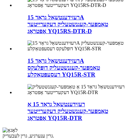
רעזידענטשאַל גראַד 15A
טאַמפּער-קעגנשטעליק דעקערייטער
אָפּטראָג YQ15RS-DTR-D
רעזידענטשאַל גראַד 15A
טאַמפּער-קעגנשטעליק דופּלעקס
רעסעפּטאַקלע YQ15R-STR
רעזידענטשאַל גראַד 15 אַ
טאַמפּער-קעגנשטעליק דעקערייטער
אָפּטראָג YQ15R-DTR
גרין ענערגיע, גרין לעבעדיק.