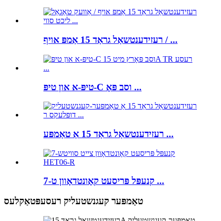
רעזידענטשאַל גראַד 15 אַמפּ אויף / ...
טיפּ-א און טיפּ-C וסב פּאָ ...
רעזידענטשאַל גראַד 15 אַ טאַמפּע ...
7-קנעפּל פּריסעט קאָונטדאָוון ט ...
טאַמפּער קעגנשטעליק רעסעפּטאַקלעס