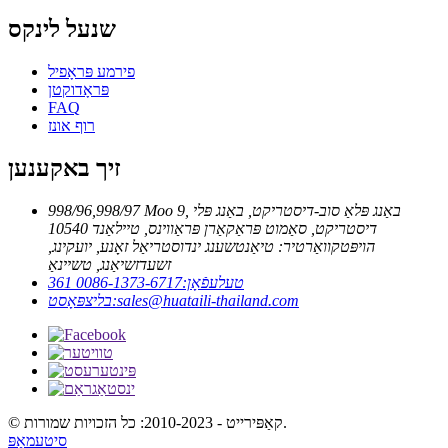
שנעל לינקס
פירמע פּראָפיל
פּראָדוקטן
FAQ
רוף אונז
זיך באקענען
998/96,998/97 Moo 9, באַנג פּלאַ סוב-דיסטריקט, באַנג פּלי
דיסטריקט, סאַמוט פּראַקאַרן פּראַווינס, טיילאַנד 10540
הויפּטקוואַרטיר: טיאַנטשענג ינדוסטריאַל זאָנע, יועקינג,
זשעדזשיאַנג, טשיינאַ
טעלעפֿאָן:
0086-1373-6717 361
sales@huataili-thailand.com
בליצפּאָסט:
© קאַפּירייט - 2010-2023: כל הזכויות שמורות.
סיטעמאַפּ