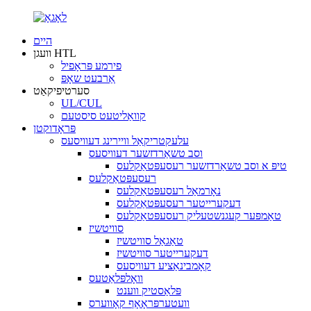
היים
וועגן HTL
פירמע פּראָפיל
אַרבעט שאָפּ
סערטיפיקאַט
UL/CUL
קוואַליטעט סיסטעם
פּראָדוקטן
עלעקטריקאַל וויירינג דעוויסעס
וסב טשאַרדזשער דעוויסעס
טיפּ א וסב טשאַרדזשער רעסעפּטאַקלעס
רעסעפּטאַקלעס
נאָרמאַל רעסעפּטאַקלעס
דעקערייטער רעסעפּטאַקלעס
טאַמפּער קעגנשטעליק רעסעפּטאַקלעס
סוויטשיז
טאַגאַל סוויטשיז
דעקערייטער סוויטשיז
קאָמבינאַציע דעוויסעס
וואָלפּלאַטעס
פּלאַסטיק ווענט
וועטערפּראָאָף קאָווערס