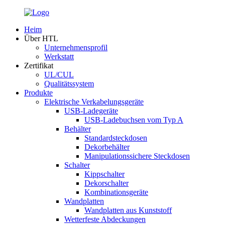
Heim
Über HTL
Unternehmensprofil
Werkstatt
Zertifikat
UL/CUL
Qualitätssystem
Produkte
Elektrische Verkabelungsgeräte
USB-Ladegeräte
USB-Ladebuchsen vom Typ A
Behälter
Standardsteckdosen
Dekorbehälter
Manipulationssichere Steckdosen
Schalter
Kippschalter
Dekorschalter
Kombinationsgeräte
Wandplatten
Wandplatten aus Kunststoff
Wetterfeste Abdeckungen