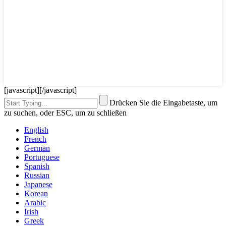
[javascript]
[/javascript]
Drücken Sie die Eingabetaste, um
zu suchen, oder ESC, um zu schließen
English
French
German
Portuguese
Spanish
Russian
Japanese
Korean
Arabic
Irish
Greek