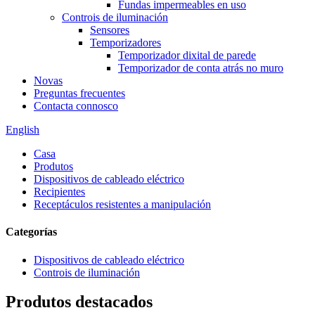
Fundas impermeables en uso
Controis de iluminación
Sensores
Temporizadores
Temporizador dixital de parede
Temporizador de conta atrás no muro
Novas
Preguntas frecuentes
Contacta connosco
English
Casa
Produtos
Dispositivos de cableado eléctrico
Recipientes
Receptáculos resistentes a manipulación
Categorías
Dispositivos de cableado eléctrico
Controis de iluminación
Produtos destacados