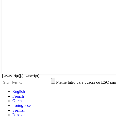
[javascript]
[/javascript]
Preme Intro para buscar ou ESC par
English
French
German
Portuguese
Spanish
Russian