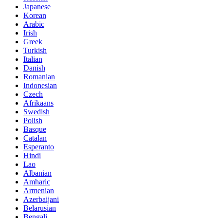
Japanese
Korean
Arabic
Irish
Greek
Turkish
Italian
Danish
Romanian
Indonesian
Czech
Afrikaans
Swedish
Polish
Basque
Catalan
Esperanto
Hindi
Lao
Albanian
Amharic
Armenian
Azerbaijani
Belarusian
Bengali