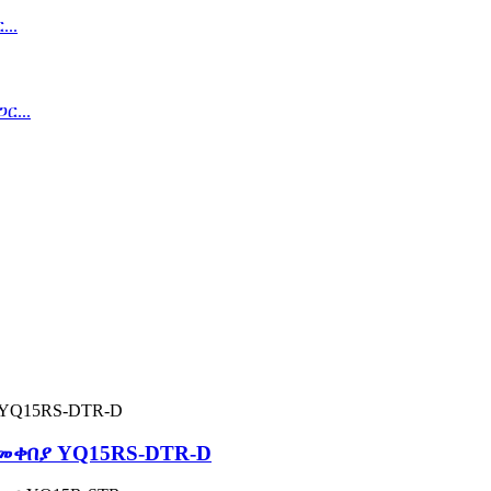
መቀበያ YQ15RS-DTR-D