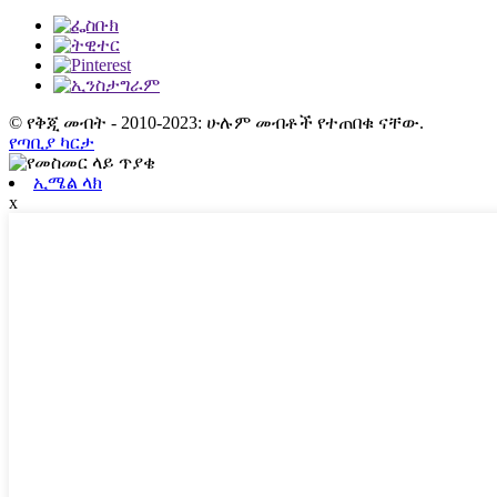
© የቅጂ መብት - 2010-2023: ሁሉም መብቶች የተጠበቁ ናቸው.
የጣቢያ ካርታ
ኢሜል ላክ
x