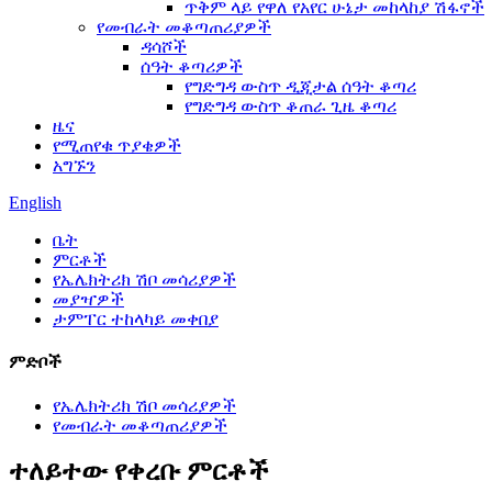
ጥቅም ላይ የዋለ የአየር ሁኔታ መከላከያ ሽፋኖች
የመብራት መቆጣጠሪያዎች
ዳሳሾች
ሰዓት ቆጣሪዎች
የግድግዳ ውስጥ ዲጂታል ሰዓት ቆጣሪ
የግድግዳ ውስጥ ቆጠራ ጊዜ ቆጣሪ
ዜና
የሚጠየቁ ጥያቄዎች
አግኙን
English
ቤት
ምርቶች
የኤሌክትሪክ ሽቦ መሳሪያዎች
መያዣዎች
ታምፐር ተከላካይ መቀበያ
ምድቦች
የኤሌክትሪክ ሽቦ መሳሪያዎች
የመብራት መቆጣጠሪያዎች
ተለይተው የቀረቡ ምርቶች