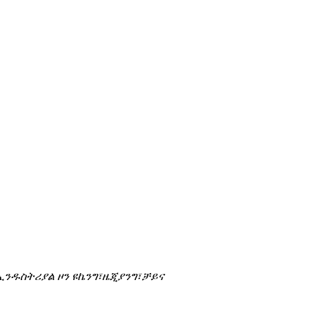
ያንቼንግ ኢንዱስትሪያል ዞን ዩኬንግ፣ዜጂያንግ፣ቻይና