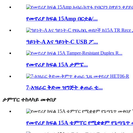
የመኖሪያ ክፍል 15Amp በርቷል/...
ዓይነት-A እና ዓይነት-C USB ፖ...
የመኖሪያ ክፍል 15A ታምፔ...
7-አዝራር ቅድመ ዝግጅት ቆጠራ ቲ...
ታምፐር ተከላካይ መቀበያ
የመኖሪያ ክፍል 15A ቴምፐር የሚቋቋም የጌጣጌጥ 