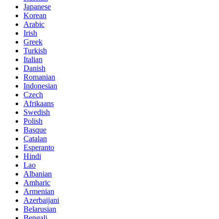
Japanese
Korean
Arabic
Irish
Greek
Turkish
Italian
Danish
Romanian
Indonesian
Czech
Afrikaans
Swedish
Polish
Basque
Catalan
Esperanto
Hindi
Lao
Albanian
Amharic
Armenian
Azerbaijani
Belarusian
Bengali