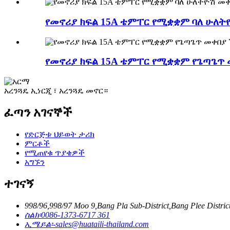
የመኖሪያ ክፍል 15A ቴምፐር የሚቋቋም ባለ ሁለት
የመኖሪያ ክፍል 15A ቴምፐር የሚቋቋም የጌጣጌጥ 
አረንጓዴ ኢነርጂ ፣ አረንጓዴ መኖር።
ፈጣን አገናኞች
የድርጅቱ ህይወት ታሪክ
ምርቶች
የሚጠየቁ ጥያቄዎች
አግኙን
ተገናኝ
998/96,998/97 Moo 9,Bang Pla Sub-District,Bang Plee 
ስልክ፡
0086-1373-6717 361
ኢሜይል፡-
sales@huataili-thailand.com