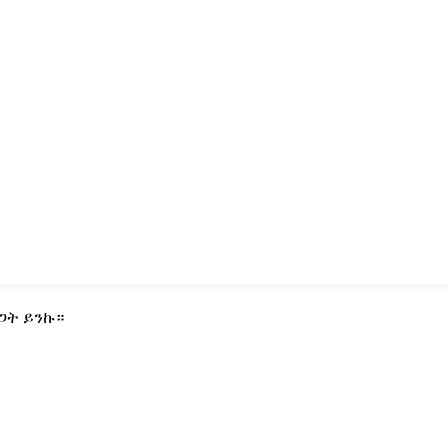
ጋት ይንኩ።