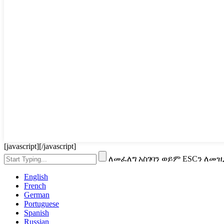
[javascript]
[/javascript]
ለመፈለግ አስገባን ወይም ESCን ለመዝ
English
French
German
Portuguese
Spanish
Russian