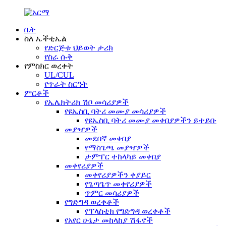
ቤት
ስለ ኤችቲኤል
የድርጅቱ ህይወት ታሪክ
የስራ ሱቅ
የምስክር ወረቀት
UL/CUL
የጥራት ስርዓት
ምርቶች
የኤሌክትሪክ ሽቦ መሳሪያዎች
የዩኤስቢ ባትሪ መሙያ መሳሪያዎች
የዩኤስቢ ባትሪ መሙያ መቀበያዎችን ይተይቡ
መያዣዎች
መደበኛ መቀበያ
የማስጌጫ መያዣዎች
ታምፐር ተከላካይ መቀበያ
መቀየሪያዎች
መቀየሪያዎችን ቀያይር
የጌጣጌጥ መቀየሪያዎች
ጥምር መሳሪያዎች
የግድግዳ ወረቀቶች
የፕላስቲክ የግድግዳ ወረቀቶች
የአየር ሁኔታ መከላከያ ሽፋኖች