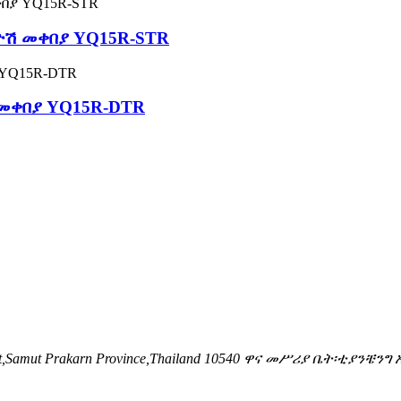
ዮሽ መቀበያ YQ15R-STR
መቀበያ YQ15R-DTR
District,Samut Prakarn Province,Thailand 10540 ዋና መሥሪያ ቤት፡ቲ