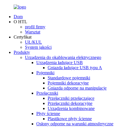
Dom
O HTL
profil firmy
Warsztat
Certyfikat
UŁ/KUL
System jakości
Produkty
Urządzenia do okablowania elektrycznego
Urządzenia ładujące USB
Gniazda ładujące USB typu A
Pojemniki
Standardowe pojemniki
Pojemniki dekoracyjne
Gniazda odporne na manipulacje
Przełączniki
Przełączniki przełączające
Przełączniki dekoracyjne
Urządzenia kombinowane
Płyty ścienne
Plastikowe płyty ścienne
Osłony odporne na warunki atmosferyczne