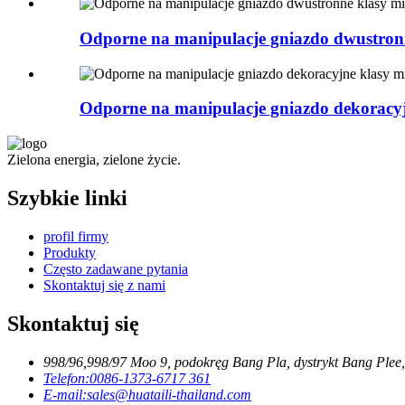
Odporne na manipulacje gniazdo dwustro
Odporne na manipulacje gniazdo dekorac
Zielona energia, zielone życie.
Szybkie linki
profil firmy
Produkty
Często zadawane pytania
Skontaktuj się z nami
Skontaktuj się
998/96,998/97 Moo 9, podokręg Bang Pla, dystrykt Bang Plee,
Telefon:
0086-1373-6717 361
E-mail:
sales@huataili-thailand.com