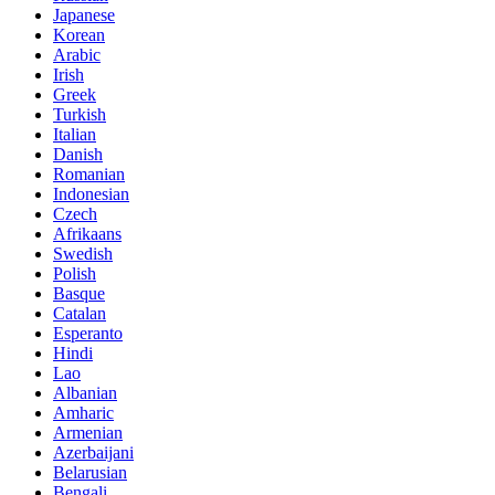
Japanese
Korean
Arabic
Irish
Greek
Turkish
Italian
Danish
Romanian
Indonesian
Czech
Afrikaans
Swedish
Polish
Basque
Catalan
Esperanto
Hindi
Lao
Albanian
Amharic
Armenian
Azerbaijani
Belarusian
Bengali