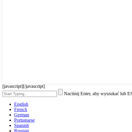
[javascript]
[/javascript]
Naciśnij Enter, aby wyszukać lub 
English
French
German
Portuguese
Spanish
Russian