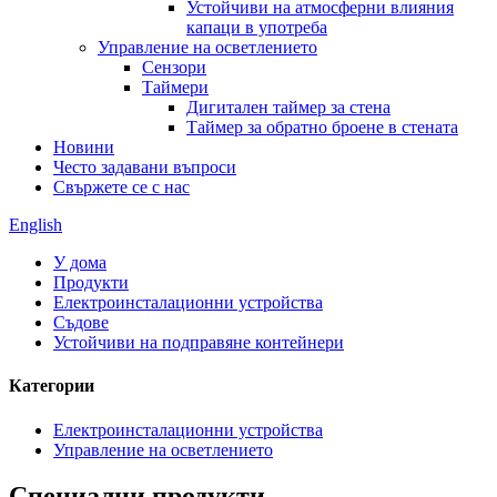
Устойчиви на атмосферни влияния
капаци в употреба
Управление на осветлението
Сензори
Таймери
Дигитален таймер за стена
Таймер за обратно броене в стената
Новини
Често задавани въпроси
Свържете се с нас
English
У дома
Продукти
Електроинсталационни устройства
Съдове
Устойчиви на подправяне контейнери
Категории
Електроинсталационни устройства
Управление на осветлението
Специални продукти