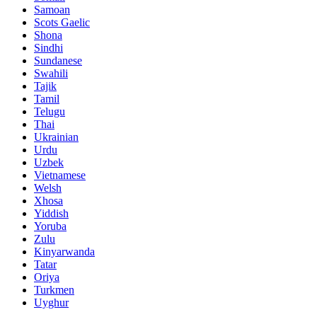
Samoan
Scots Gaelic
Shona
Sindhi
Sundanese
Swahili
Tajik
Tamil
Telugu
Thai
Ukrainian
Urdu
Uzbek
Vietnamese
Welsh
Xhosa
Yiddish
Yoruba
Zulu
Kinyarwanda
Tatar
Oriya
Turkmen
Uyghur