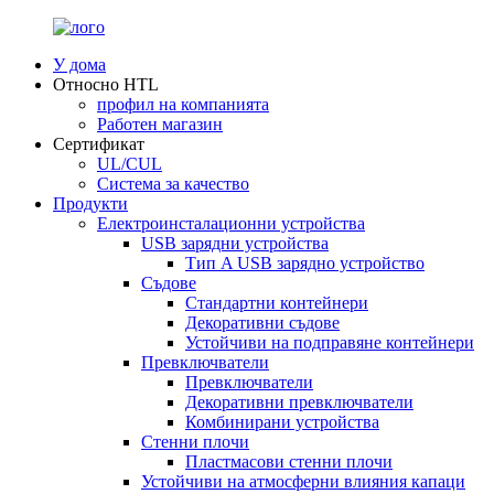
У дома
Относно HTL
профил на компанията
Работен магазин
Сертификат
UL/CUL
Система за качество
Продукти
Електроинсталационни устройства
USB зарядни устройства
Тип A USB зарядно устройство
Съдове
Стандартни контейнери
Декоративни съдове
Устойчиви на подправяне контейнери
Превключватели
Превключватели
Декоративни превключватели
Комбинирани устройства
Стенни плочи
Пластмасови стенни плочи
Устойчиви на атмосферни влияния капаци