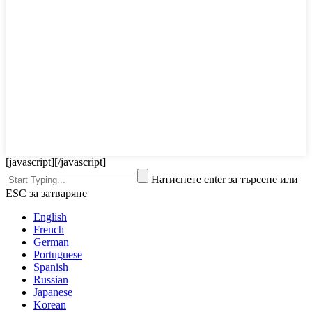
[javascript]
[/javascript]
Натиснете enter за търсене или
ESC за затваряне
English
French
German
Portuguese
Spanish
Russian
Japanese
Korean