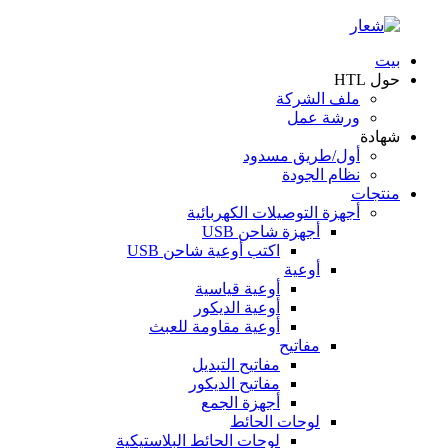
بيت
حول HTL
ملف الشركة
ورشة عمل
شهادة
أول/طريق مسدود
نظام الجودة
منتجات
أجهزة التوصيلات الكهربائية
أجهزة شاحن USB
اكتب أوعية شاحن USB
أوعية
أوعية قياسية
أوعية الديكور
أوعية مقاومة للعبث
مفاتيح
مفاتيح التبديل
مفاتيح الديكور
أجهزة الجمع
لوحات الحائط
لوحات الحائط البلاستيكية