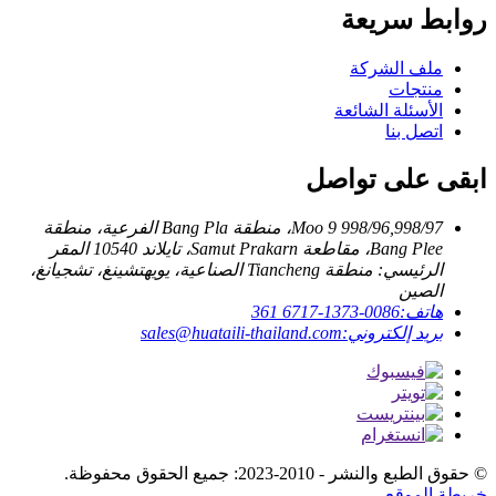
روابط سريعة
ملف الشركة
منتجات
الأسئلة الشائعة
اتصل بنا
ابقى على تواصل
998/96,998/97 Moo 9، منطقة Bang Pla الفرعية، منطقة
Bang Plee، مقاطعة Samut Prakarn، تايلاند 10540 المقر
الرئيسي: منطقة Tiancheng الصناعية، يويهتشينغ، تشجيانغ،
الصين
هاتف:
0086-1373-6717 361
بريد إلكتروني:
sales@huataili-thailand.com
© حقوق الطبع والنشر - 2010-2023: جميع الحقوق محفوظة.
خريطة الموقع