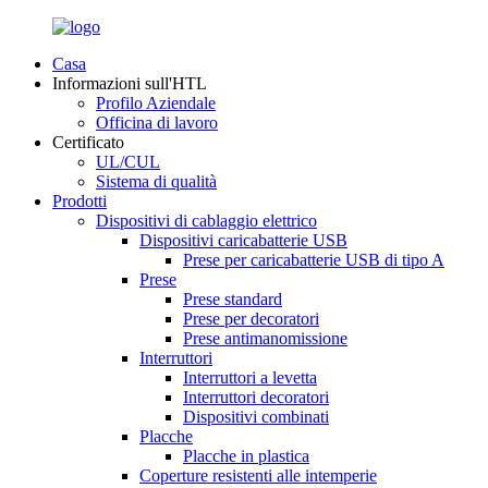
Casa
Informazioni sull'HTL
Profilo Aziendale
Officina di lavoro
Certificato
UL/CUL
Sistema di qualità
Prodotti
Dispositivi di cablaggio elettrico
Dispositivi caricabatterie USB
Prese per caricabatterie USB di tipo A
Prese
Prese standard
Prese per decoratori
Prese antimanomissione
Interruttori
Interruttori a levetta
Interruttori decoratori
Dispositivi combinati
Placche
Placche in plastica
Coperture resistenti alle intemperie