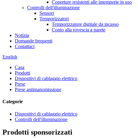
Coperture resistenti alle intemperie in uso
Controlli dell'illuminazione
Sensori
Temporizzatori
Temporizzatore digitale da incasso
Conto alla rovescia a parete
Notizia
Domande frequenti
Contattaci
English
Casa
Prodotti
Dispositivi di cablaggio elettrico
Prese
Prese antimanomissione
Categorie
Dispositivi di cablaggio elettrico
Controlli dell'illuminazione
Prodotti sponsorizzati