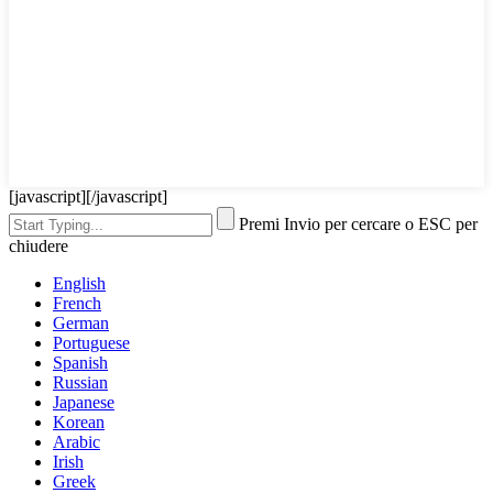
[javascript]
[/javascript]
Premi Invio per cercare o ESC per
chiudere
English
French
German
Portuguese
Spanish
Russian
Japanese
Korean
Arabic
Irish
Greek