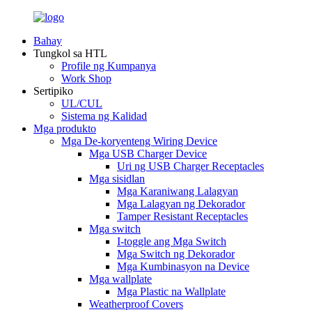
Bahay
Tungkol sa HTL
Profile ng Kumpanya
Work Shop
Sertipiko
UL/CUL
Sistema ng Kalidad
Mga produkto
Mga De-koryenteng Wiring Device
Mga USB Charger Device
Uri ng USB Charger Receptacles
Mga sisidlan
Mga Karaniwang Lalagyan
Mga Lalagyan ng Dekorador
Tamper Resistant Receptacles
Mga switch
I-toggle ang Mga Switch
Mga Switch ng Dekorador
Mga Kumbinasyon na Device
Mga wallplate
Mga Plastic na Wallplate
Weatherproof Covers