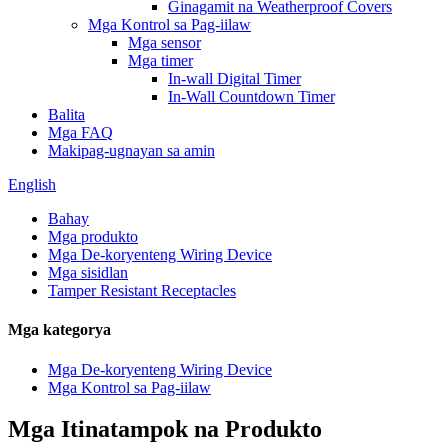
Ginagamit na Weatherproof Covers
Mga Kontrol sa Pag-iilaw
Mga sensor
Mga timer
In-wall Digital Timer
In-Wall Countdown Timer
Balita
Mga FAQ
Makipag-ugnayan sa amin
English
Bahay
Mga produkto
Mga De-koryenteng Wiring Device
Mga sisidlan
Tamper Resistant Receptacles
Mga kategorya
Mga De-koryenteng Wiring Device
Mga Kontrol sa Pag-iilaw
Mga Itinatampok na Produkto