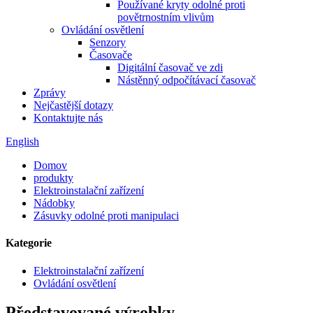
Používané kryty odolné proti
povětrnostním vlivům
Ovládání osvětlení
Senzory
Časovače
Digitální časovač ve zdi
Nástěnný odpočítávací časovač
Zprávy
Nejčastější dotazy
Kontaktujte nás
English
Domov
produkty
Elektroinstalační zařízení
Nádobky
Zásuvky odolné proti manipulaci
Kategorie
Elektroinstalační zařízení
Ovládání osvětlení
Představované výrobky