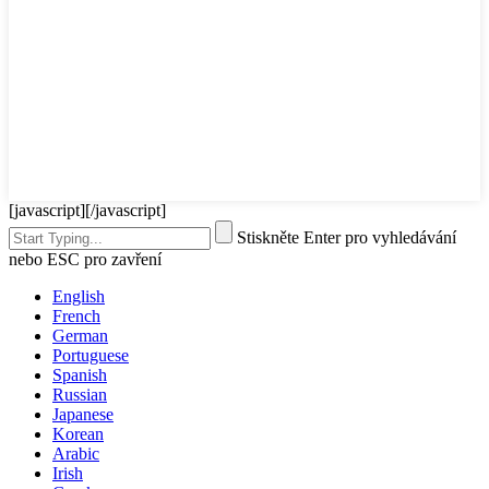
[javascript]
[/javascript]
Stiskněte Enter pro vyhledávání
nebo ESC pro zavření
English
French
German
Portuguese
Spanish
Russian
Japanese
Korean
Arabic
Irish