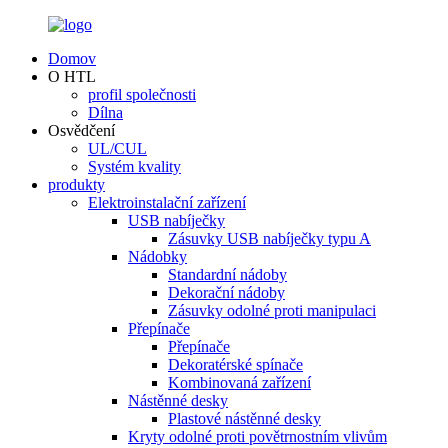
Domov
O HTL
profil společnosti
Dílna
Osvědčení
UL/CUL
Systém kvality
produkty
Elektroinstalační zařízení
USB nabíječky
Zásuvky USB nabíječky typu A
Nádobky
Standardní nádoby
Dekorační nádoby
Zásuvky odolné proti manipulaci
Přepínače
Přepínače
Dekoratérské spínače
Kombinovaná zařízení
Nástěnné desky
Plastové nástěnné desky
Kryty odolné proti povětrnostním vlivům