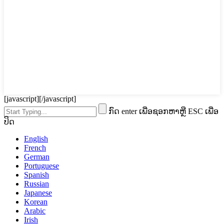
[javascript]
[/javascript]
ກົດ enter ເພື່ອຊອກຫາຫຼື ESC ເພື່ອ
ປິດ
English
French
German
Portuguese
Spanish
Russian
Japanese
Korean
Arabic
Irish