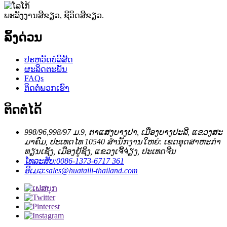
ພະລັງງານສີຂຽວ, ຊີວິດສີຂຽວ.
ລິ້ງດ່ວນ
ປະ​ຫວັດ​ບໍ​ລິ​ສັດ
ຜະລິດຕະພັນ
FAQs
ຕິດ​ຕໍ່​ພວກ​ເຮົາ
ຕິດຕໍ່ໄດ້
998/96,998/97 ມ.9, ຕາ​ແສງ​ບາງ​ປາ, ເມືອງ​ບາງ​ປະ​ລີ, ແຂວງ​ສະ​
ມາ​ຄົມ, ປະ​ເທດ​ໄທ 10540 ສຳ​ນັກ​ງານ​ໃຫຍ່: ເຂດ​ອຸດ​ສາ​ຫະ​ກຳ​
ທຽນ​ເຊັງ, ເມືອງ​ຢູ້​ຊິງ, ແຂວງ​ເຈີ້​ຈ່ຽງ, ປະ​ເທດ​ຈີນ
ໂທລະສັບ:
0086-1373-6717 361
ອີເມວ:
sales@huataili-thailand.com