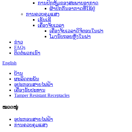
ການປົກຫຸ້ມຂອງສະພາບອາກາດ
ຜ້າປົກກັນອາກາດທີ່ໃຊ້ຢູ່
ການຄວບຄຸມແສງ
ເຊັນເຊີ
ເຄື່ອງຈັບເວລາ
ເຄື່ອງຈັບເວລາດິຈິຕອນໃນຝາ
ໂມງນັບຖອຍຫຼັງໃນຝາ
ຂ່າວ
FAQs
ຕິດ​ຕໍ່​ພວກ​ເຮົາ
English
ບ້ານ
ຜະລິດຕະພັນ
ອຸປະກອນສາຍໄຟຟ້າ
ເຄື່ອງຮັບປະທານ
Tamper Resistant Receptacles
ໝວດໝູ່
ອຸປະກອນສາຍໄຟຟ້າ
ການຄວບຄຸມແສງ