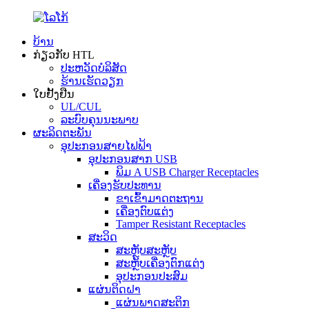
ບ້ານ
ກ່ຽວກັບ HTL
ປະ​ຫວັດ​ບໍ​ລິ​ສັດ
ຮ້ານເຮັດວຽກ
ໃບຢັ້ງຢືນ
UL/CUL
ລະບົບຄຸນນະພາບ
ຜະລິດຕະພັນ
ອຸປະກອນສາຍໄຟຟ້າ
ອຸປະກອນສາກ USB
ພິມ A USB Charger Receptacles
ເຄື່ອງຮັບປະທານ
ຂາເຂົ້າມາດຕະຖານ
ເຄື່ອງຕົບແຕ່ງ
Tamper Resistant Receptacles
ສະວິດ
ສະຫຼັບສະຫຼັບ
ສະຫຼັບເຄື່ອງຕົກແຕ່ງ
ອຸປະກອນປະສົມ
ແຜ່ນຕິດຝາ
ແຜ່ນພາດສະຕິກ