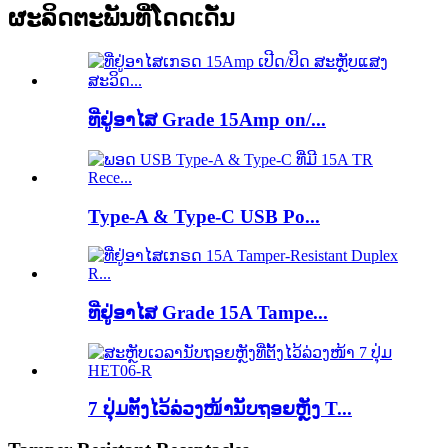
ຜະລິດຕະພັນທີ່ໂດດເດັ່ນ
ທີ່ຢູ່ອາໄສ Grade 15Amp on/...
Type-A & Type-C USB Po...
ທີ່ຢູ່ອາໄສ Grade 15A Tampe...
7 ປຸ່ມຕັ້ງໄວ້ລ່ວງໜ້ານັບຖອຍຫຼັງ T...